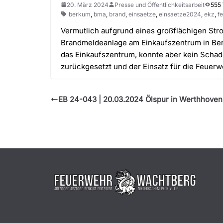
20. März 2024
Presse und Öffentlichkeitsarbeit
555
berkum
,
bma
,
brand
,
einsaetze
,
einsaetze2024
,
ekz
,
f
Vermutlich aufgrund eines großflächigen Stro
Brandmeldeanlage am Einkaufszentrum in Ber
das Einkaufszentrum, konnte aber kein Schad
zurückgesetzt und der Einsatz für die Feuer
EB 24-043 | 20.03.2024 Ölspur in Werthhoven