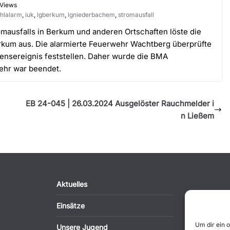
 Views
ehlalarm
,
iuk
,
lgberkum
,
lgniederbachem
,
stromausfall
mausfalls in Berkum und anderen Ortschaften löste die
kum aus. Die alarmierte Feuerwehr Wachtberg überprüfte
ensereignis feststellen. Daher wurde die BMA
wehr war beendet.
EB 24-045 | 26.03.2024 Ausgelöster Rauchmelder i
n Ließem
Aktuelles
Einsätze
Um dir ein 
Unsere Jugend