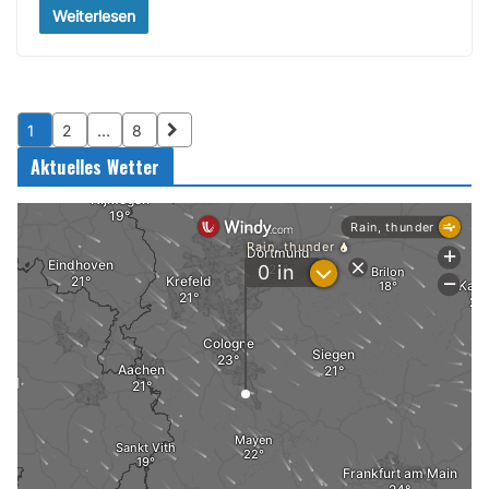
Weiterlesen
1
2
…
8
Aktuelles Wetter