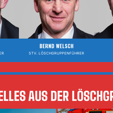
BERND WELSCH
ER
STV. LÖSCHGRUPPENFÜHRER
ELLES AUS DER LÖSCHG