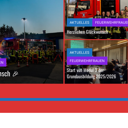
AKTUELLES
FEUERWEHRFRAUE
Herzlichen Glückwunsch
AKTUELLES
FEUERWEHRFRAUEN
EN
Start von Modul 3 der
nsch 🎉
Grundausbildung 2025/2026