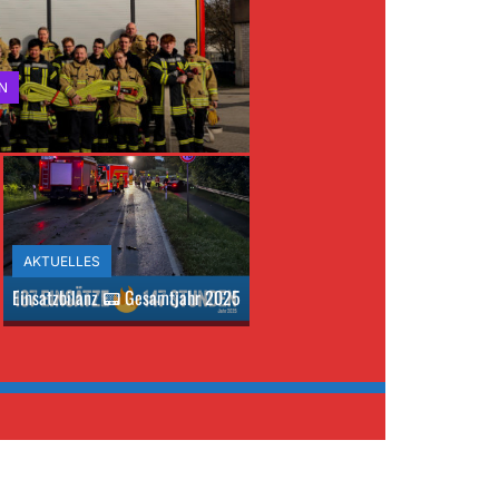
N
AKTUELLES
Einsatzbilanz 📟 Gesamtjahr 2025