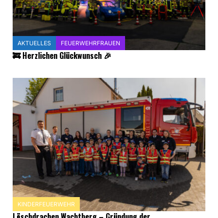
AKTUELLES
FEUERWEHRFRAUEN
🚒 Herzlichen Glückwunsch 🎉
KINDERFEUERWEHR
Löschdrachen Wachtberg – Gründung der