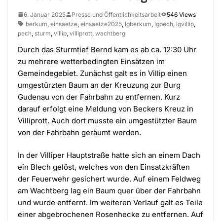
6. Januar 2025
Presse und Öffentlichkeitsarbeit
546 Views
berkum
,
einsaetze
,
einsaetze2025
,
lgberkum
,
lgpech
,
lgvillip
,
pech
,
sturm
,
villip
,
villiprott
,
wachtberg
Durch das Sturmtief Bernd kam es ab ca. 12:30 Uhr
zu mehrere wetterbedingten Einsätzen im
Gemeindegebiet. Zunächst galt es in Villip einen
umgestürzten Baum an der Kreuzung zur Burg
Gudenau von der Fahrbahn zu entfernen. Kurz
darauf erfolgt eine Meldung von Beckers Kreuz in
Villiprott. Auch dort musste ein umgestützter Baum
von der Fahrbahn geräumt werden.
In der Villiper Hauptstraße hatte sich an einem Dach
ein Blech gelöst, welches von den Einsatzkräften
der Feuerwehr gesichert wurde. Auf einem Feldweg
am Wachtberg lag ein Baum quer über der Fahrbahn
und wurde entfernt. Im weiteren Verlauf galt es Teile
einer abgebrochenen Rosenhecke zu entfernen. Auf