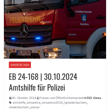
EINSÄTZE 2024
EB 24-168 | 30.10.2024
Amtshilfe für Polizei
30. Oktober 2024
Presse und Öffentlichkeitsarbeit
550 Views
amtshilfe
,
einsaetze
,
einsaetze2024
,
lgniederbachem
,
niederbachem
,
polizei