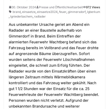
30. Oktober 2024
Presse und Öffentlichkeitsarbeit
972 Views
brand
,
einsaetze
,
einsaetze2024
,
feuer
,
gimmersdorf
,
lgberkum
,
lgniederbachem
,
radlader
Aus unbekannter Ursache geriet am Abend ein
Radlader an einer Baustelle außerhalb von
Gimmerdorf in Brand. Beim Eintreffen der
alarmierten Feuerwehr Wachtberg befand sich das
Fahrzeug bereits im Vollbrand und das Feuer drohte
auf angrenzende Bäume überzugreifen. Sofort
wurden seitens der Feuerwehr Löschmaßnahmen
eingeleitet, die schnell zum Erfolg führten. Der
Radlader wurde von den Einsatzkräften über einen
längeren Zeitraum mittels Wärmebildkamera
kontrolliert und das Fahrzeug weiter gekühlt. Nach
gut 1 1/2 Stunden war der Einsatz für die ca. 25
Feuerwehrleute der Feuerwehr Wachtberg beendet.
Personen wurden nicht verletzt. Aufgrund der
unbekannten Brandursache und weiterer