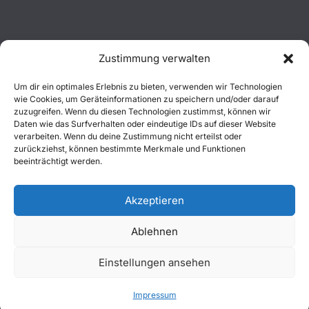
Zustimmung verwalten
Aktuelles
Um dir ein optimales Erlebnis zu bieten, verwenden wir Technologien
wie Cookies, um Geräteinformationen zu speichern und/oder darauf
Einsätze
zuzugreifen. Wenn du diesen Technologien zustimmst, können wir
Daten wie das Surfverhalten oder eindeutige IDs auf dieser Website
verarbeiten. Wenn du deine Zustimmung nicht erteilst oder
Unsere Jugend
zurückziehst, können bestimmte Merkmale und Funktionen
beeinträchtigt werden.
Mitglied werden
Akzeptieren
Ablehnen
Copyright © 2026
Freiwillige Feuerwehr Wachtberg
. Alle
Einstellungen ansehen
Rechte vorbehalten.
Impressum
|
Datenschutz
|
Kontakt
Impressum