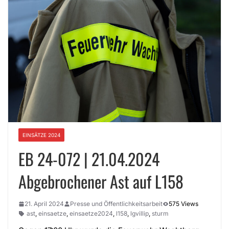
EINSÄTZE 2024
EB 24-072 | 21.04.2024
Abgebrochener Ast auf L158
21. April 2024
Presse und Öffentlichkeitsarbeit
575 Views
ast
,
einsaetze
,
einsaetze2024
,
l158
,
lgvillip
,
sturm