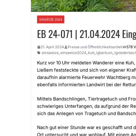
EINSÄTZE 2024
EB 24-071 | 21.04.2024 Ein
21. April 2024
Presse und Öffentlichkeitsarbeit
578 
einsaetze
,
einsaetze2024
,
kuh
,
lgberkum
,
lgniederba
Kurz vor 10 Uhr meldeten Wanderer eine Kuh,
Ließem feststeckte und sich von eigener Kraf
daraufhin alarmierte Feuerwehr Wachtberg mac
ebenfalls informierten Landwirt bei der Rettun
Mittels Bandschlingen, Tiertragetuch und Fro
schwieriges Unterfangen, da aufgrund der Re
sich das Anlegen von Tragetuch und Bandschl
Nach gut einer Stunde war es geschafft und da
Ort untersucht und war wohlauf. Mit einem An