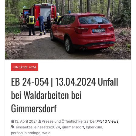
EINSÄTZE 2024
EB 24-054 | 13.04.2024 Unfall
bei Waldarbeiten bei
Gimmersdorf
13. April 2024
Presse und Öffentlichkeitsarbeit
540 Views
einsaetze
,
einsaetze2024
,
gimmersdorf
,
lgberkum
,
person in notlage
,
wald