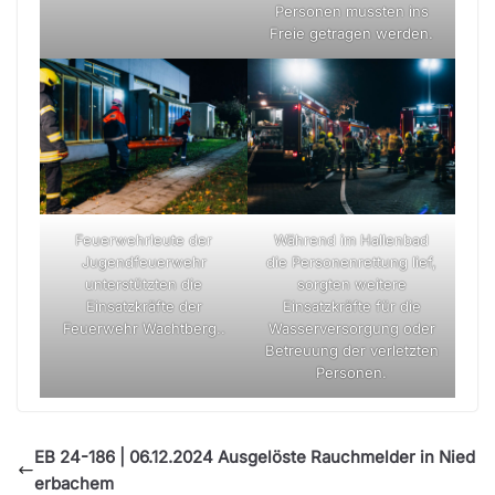
Personen mussten ins
Freie getragen werden.
Feuerwehrleute der
Während im Hallenbad
Jugendfeuerwehr
die Personenrettung lief,
unterstützten die
sorgten weitere
Einsatzkräfte der
Einsatzkräfte für die
Feuerwehr Wachtberg..
Wasserversorgung oder
Betreuung der verletzten
Personen.
EB 24-186 | 06.12.2024 Ausgelöste Rauchmelder in Nied
erbachem