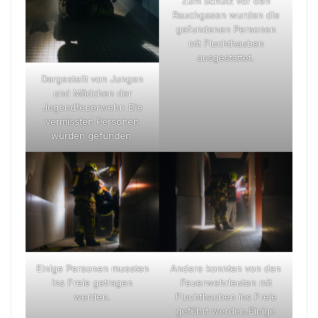
Zum Schutz vor den
Rauchgasen wurden die
gefundenen Personen
mit Fluchthauben
ausgestattet.
Dargestellt von Jungen
und Mädchen der
Jugendfeuerwehr: Die
vermissten Personen
wurden gefunden.
Einige Personen mussten
Andere konnten von den
ins Freie getragen
Feuerwehrleuten mit
werden.
Fluchthauben ins Freie
geführt werden.Einige