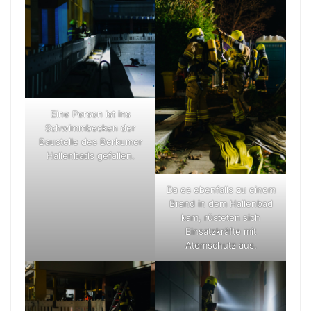
Eine Person ist ins
Schwimmbecken der
Baustelle des Berkumer
Hallenbads gefallen.
Da es ebenfalls zu einem
Brand in dem Hallenbad
kam, rüsteten sich
Einsatzkräfte mit
Atemschutz aus.