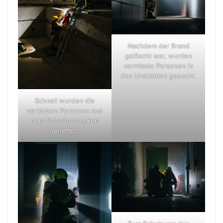
Nachdem der Brand
gelöscht war, wurden
vermisste Personen in
den Umkleiden gesucht.
Schnell wurden die
verletzten Personen aus
dem Schwimmbecken
gerettet.