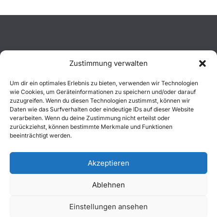
Zustimmung verwalten
Aktuelles
Um dir ein optimales Erlebnis zu bieten, verwenden wir Technologien
wie Cookies, um Geräteinformationen zu speichern und/oder darauf
Einsätze
zuzugreifen. Wenn du diesen Technologien zustimmst, können wir
Daten wie das Surfverhalten oder eindeutige IDs auf dieser Website
verarbeiten. Wenn du deine Zustimmung nicht erteilst oder
Unsere Jugend
zurückziehst, können bestimmte Merkmale und Funktionen
beeinträchtigt werden.
Mitglied werden
Akzeptieren
Ablehnen
Copyright © 2026
Freiwillige Feuerwehr Wachtberg
. Alle
Einstellungen ansehen
Rechte vorbehalten.