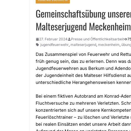
Gemeinschaftsübung unserer
Malteserjugend Meckenheim
27. Februar 2024
Presse und Öffentlichkeitsarbeit
7
jugendfeuerwehr
,
malteserjugend
,
meckenheim
,
übun
Das Zusammenspiel von Feuerwehr und Rettung
früh genug sein, das zu erlernen. Denn was 
Jugendfeuerwehren aus Berkum und Adendor
der Jugendeinheit des Malteser Hilfsdienst 
unterschiedliche Herangehensweisen kennen
Bei einem fiktiven Autobrand am Konrad-Ad
Fluchtversuche zu mehreren Verletzten. Schn
konzentrierten sich auf unsere Kernkompeten
Feuerlöschtrainer – zu löschen und Verletzte
bei realen Einsätzen endet unsere Arbeit dan