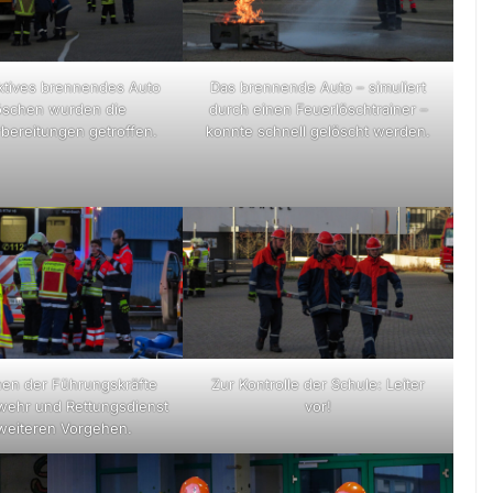
iktives brennendes Auto
Das brennende Auto – simuliert
öschen wurden die
durch einen Feuerlöschtrainer –
bereitungen getroffen.
konnte schnell gelöscht werden.
en der Führungskräfte
Zur Kontrolle der Schule: Leiter
wehr und Rettungsdienst
vor!
weiteren Vorgehen.