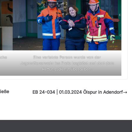
uche
Eine verletzte Person wurde von der
Jugendfeuerwehr ins Freie begleitet und dort dem
Rettungsdienst übergeben.
Ließe
EB 24-034 | 01.03.2024 Ölspur in Adendorf