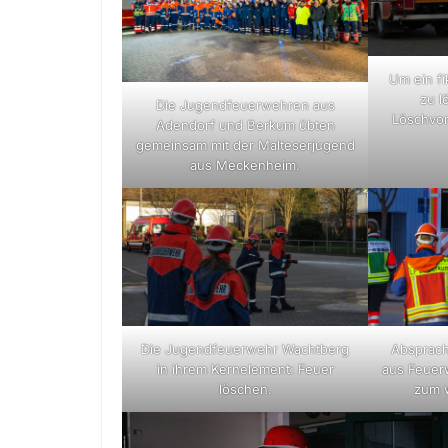
Um ein f
zu l
Die Jugendfeuerwehren aus
Löschvor
Adendorf und Berkum übten
gemeinsam mit der Malteserjugend
aus Meckenheim.
Die Jugendfeuerwehr Wachtberg
Absprach
in ihrem Kernelement: Feuer
aus Feuer
löschen.
zum 