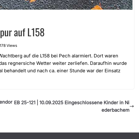
pur auf L158
178 Views
chtberg auf die L158 bei Pech alarmiert. Dort waren
 das regnersiche Wetter weiter zerliefen. Daraufhin wurde
al behandelt und nach ca. einer Stunde war der Einsatz
dendor
EB 25-121 | 10.09.2025 Eingeschlossene Kinder in Ni
ederbachem