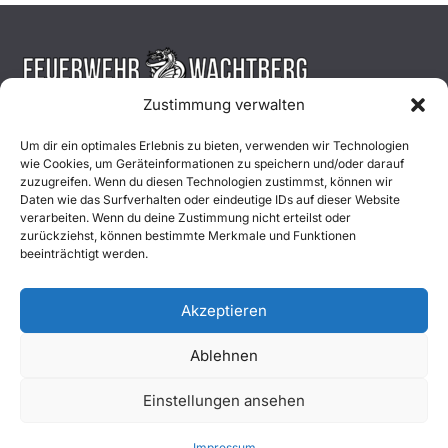
Zustimmung verwalten
Aktuelles
Um dir ein optimales Erlebnis zu bieten, verwenden wir Technologien
wie Cookies, um Geräteinformationen zu speichern und/oder darauf
Einsätze
zuzugreifen. Wenn du diesen Technologien zustimmst, können wir
Daten wie das Surfverhalten oder eindeutige IDs auf dieser Website
verarbeiten. Wenn du deine Zustimmung nicht erteilst oder
Unsere Jugend
zurückziehst, können bestimmte Merkmale und Funktionen
beeinträchtigt werden.
Mitglied werden
Akzeptieren
Ablehnen
Copyright © 2026
Freiwillige Feuerwehr Wachtberg
. Alle
Einstellungen ansehen
Rechte vorbehalten.
Impressum
|
Datenschutz
|
Kontakt
Impressum