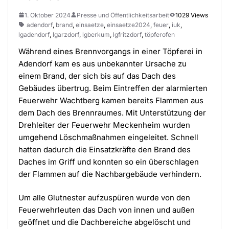
1. Oktober 2024
Presse und Öffentlichkeitsarbeit
1029 Views
adendorf
,
brand
,
einsaetze
,
einsaetze2024
,
feuer
,
iuk
,
lgadendorf
,
lgarzdorf
,
lgberkum
,
lgfritzdorf
,
töpferofen
Während eines Brennvorgangs in einer Töpferei in
Adendorf kam es aus unbekannter Ursache zu
einem Brand, der sich bis auf das Dach des
Gebäudes übertrug. Beim Eintreffen der alarmierten
Feuerwehr Wachtberg kamen bereits Flammen aus
dem Dach des Brennraumes. Mit Unterstützung der
Drehleiter der Feuerwehr Meckenheim wurden
umgehend Löschmaßnahmen eingeleitet. Schnell
hatten dadurch die Einsatzkräfte den Brand des
Daches im Griff und konnten so ein überschlagen
der Flammen auf die Nachbargebäude verhindern.
Um alle Glutnester aufzuspüren wurde von den
Feuerwehrleuten das Dach von innen und außen
geöffnet und die Dachbereiche abgelöscht und