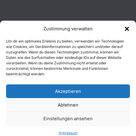
Zustimmung verwalten
Aktuelles
Um dir ein optimales Erlebnis zu bieten, verwenden wir Technologien
wie Cookies, um Geräteinformationen zu speichern und/oder darauf
Einsätze
zuzugreifen. Wenn du diesen Technologien zustimmst, können wir
Daten wie das Surfverhalten oder eindeutige IDs auf dieser Website
verarbeiten. Wenn du deine Zustimmung nicht erteilst oder
Unsere Jugend
zurückziehst, können bestimmte Merkmale und Funktionen
beeinträchtigt werden.
Mitglied werden
Akzeptieren
Ablehnen
Copyright © 2026
Freiwillige Feuerwehr Wachtberg
. Alle
Einstellungen ansehen
Rechte vorbehalten.
Impressum
|
Datenschutz
|
Kontakt
Impressum