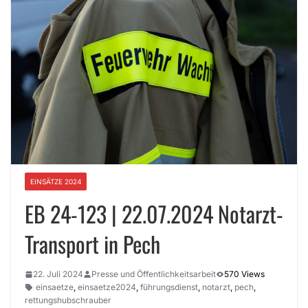
EINSÄTZE 2024
EB 24-123 | 22.07.2024 Notarzt-
Transport in Pech
22. Juli 2024
Presse und Öffentlichkeitsarbeit
570 Views
einsaetze
,
einsaetze2024
,
führungsdienst
,
notarzt
,
pech
,
rettungshubschrauber