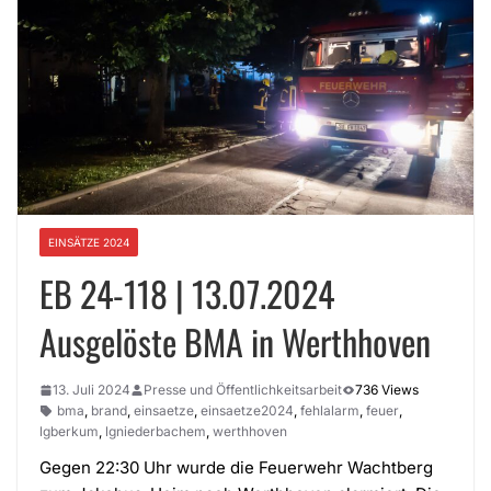
EINSÄTZE 2024
EB 24-118 | 13.07.2024
Ausgelöste BMA in Werthhoven
13. Juli 2024
Presse und Öffentlichkeitsarbeit
736 Views
bma
,
brand
,
einsaetze
,
einsaetze2024
,
fehlalarm
,
feuer
,
lgberkum
,
lgniederbachem
,
werthhoven
Gegen 22:30 Uhr wurde die Feuerwehr Wachtberg