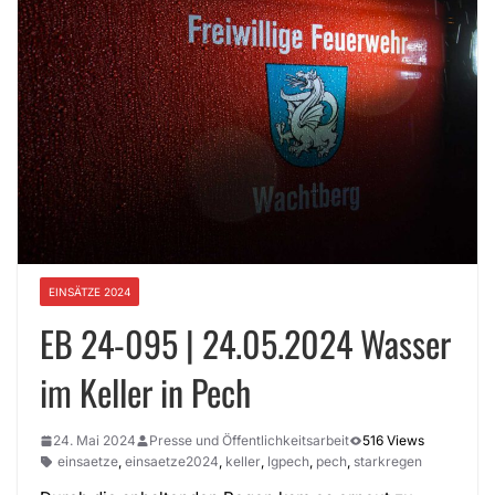
EINSÄTZE 2024
EB 24-095 | 24.05.2024 Wasser
im Keller in Pech
24. Mai 2024
Presse und Öffentlichkeitsarbeit
516 Views
einsaetze
,
einsaetze2024
,
keller
,
lgpech
,
pech
,
starkregen