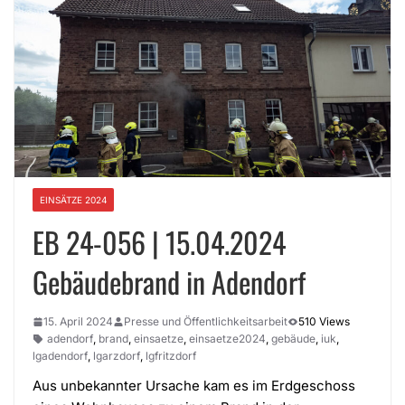
EINSÄTZE 2024
EB 24-056 | 15.04.2024
Gebäudebrand in Adendorf
15. April 2024
Presse und Öffentlichkeitsarbeit
510 Views
adendorf
,
brand
,
einsaetze
,
einsaetze2024
,
gebäude
,
iuk
,
lgadendorf
,
lgarzdorf
,
lgfritzdorf
Aus unbekannter Ursache kam es im Erdgeschoss