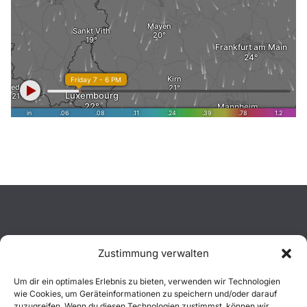
Zustimmung verwalten
Aktuelles
Um dir ein optimales Erlebnis zu bieten, verwenden wir Technologien
wie Cookies, um Geräteinformationen zu speichern und/oder darauf
Einsätze
zuzugreifen. Wenn du diesen Technologien zustimmst, können wir