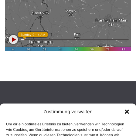
Zustimmung verwalten
Aktuelles
Um dir ein optimales Erlebnis zu bieten, verwenden wir Technologien
wie Cookies, um Geräteinformationen zu speichern und/oder darauf
Einsätze
zuzugreifen. Wenn du diesen Technologien zustimmst, können wir