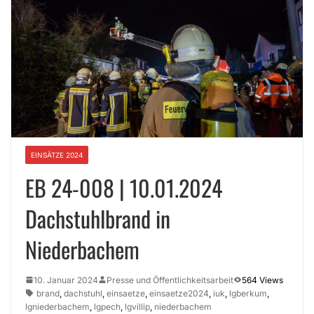
EINSÄTZE 2024
EB 24-008 | 10.01.2024
Dachstuhlbrand in
Niederbachem
10. Januar 2024
Presse und Öffentlichkeitsarbeit
564 Views
brand
,
dachstuhl
,
einsaetze
,
einsaetze2024
,
iuk
,
lgberkum
,
lgniederbachem
,
lgpech
,
lgvillip
,
niederbachem