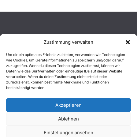
Zustimmung verwalten
Aktuelles
Um dir ein optimales Erlebnis zu bieten, verwenden wir Technologien
wie Cookies, um Geräteinformationen zu speichern und/oder darauf
Einsätze
zuzugreifen. Wenn du diesen Technologien zustimmst, können wir
Daten wie das Surfverhalten oder eindeutige IDs auf dieser Website
verarbeiten. Wenn du deine Zustimmung nicht erteilst oder
Unsere Jugend
zurückziehst, können bestimmte Merkmale und Funktionen
beeinträchtigt werden.
Mitglied werden
Akzeptieren
Ablehnen
Copyright © 2026
Freiwillige Feuerwehr Wachtberg
. Alle
Einstellungen ansehen
Rechte vorbehalten.