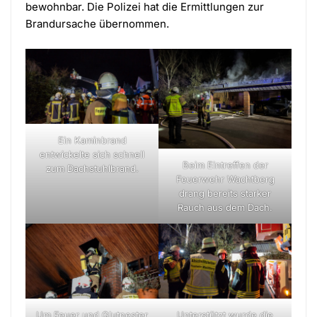
bewohnbar. Die Polizei hat die Ermittlungen zur
Brandursache übernommen.
Ein Kaminbrand
entwickelte sich schnell
Beim Eintreffen der
zum Dachstuhlbrand.
Feuerwehr Wachtberg
drang bereits starker
Rauch aus dem Dach.
Unterstützt wurde die
Um Feuer und Glutnester