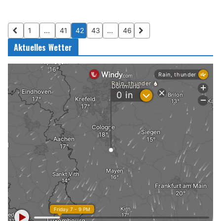
1
…
41
42
43
…
46
Aktuelles Wetter