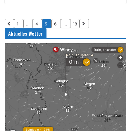
1
…
4
5
6
…
18
Aktuelles Wetter