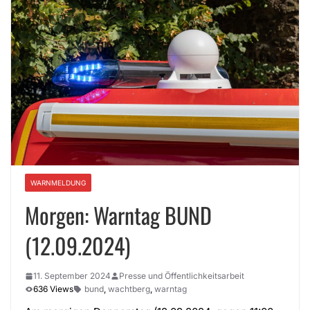
WARNMELDUNG
Morgen: Warntag BUND
(12.09.2024)
11. September 2024
Presse und Öffentlichkeitsarbeit
636 Views
bund
,
wachtberg
,
warntag