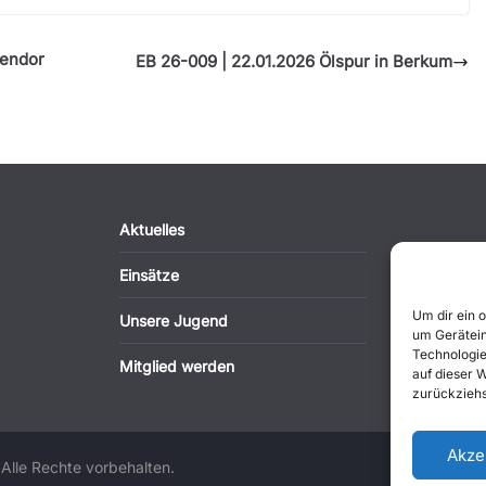
dendor
EB 26-009 | 22.01.2026 Ölspur in Berkum
Aktuelles
Einsätze
Um dir ein 
Unsere Jugend
um Gerätein
Technologie
Mitglied werden
auf dieser 
zurückziehs
Akze
 Alle Rechte vorbehalten.