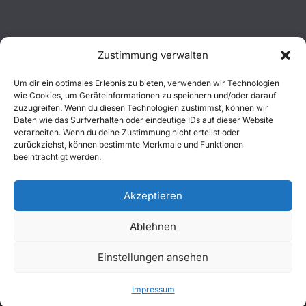
Zustimmung verwalten
Aktuelles
Um dir ein optimales Erlebnis zu bieten, verwenden wir Technologien
wie Cookies, um Geräteinformationen zu speichern und/oder darauf
Einsätze
zuzugreifen. Wenn du diesen Technologien zustimmst, können wir
Daten wie das Surfverhalten oder eindeutige IDs auf dieser Website
verarbeiten. Wenn du deine Zustimmung nicht erteilst oder
Unsere Jugend
zurückziehst, können bestimmte Merkmale und Funktionen
beeinträchtigt werden.
Mitglied werden
Akzeptieren
Ablehnen
Copyright © 2026
Freiwillige Feuerwehr Wachtberg
. Alle
Einstellungen ansehen
Rechte vorbehalten.
Impressum
|
Datenschutz
|
Kontakt
Impressum