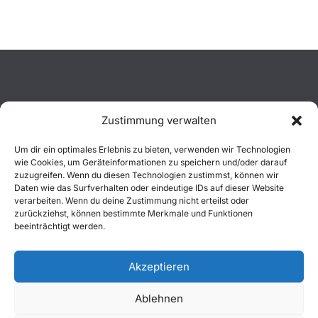
Zustimmung verwalten
Aktuelles
Um dir ein optimales Erlebnis zu bieten, verwenden wir Technologien
wie Cookies, um Geräteinformationen zu speichern und/oder darauf
Einsätze
zuzugreifen. Wenn du diesen Technologien zustimmst, können wir
Daten wie das Surfverhalten oder eindeutige IDs auf dieser Website
verarbeiten. Wenn du deine Zustimmung nicht erteilst oder
Unsere Jugend
zurückziehst, können bestimmte Merkmale und Funktionen
beeinträchtigt werden.
Mitglied werden
Akzeptieren
Ablehnen
Copyright © 2026
Freiwillige Feuerwehr Wachtberg
. Alle