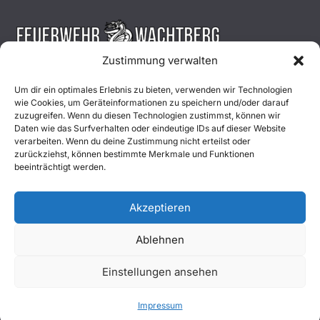
Zustimmung verwalten
Aktuelles
Um dir ein optimales Erlebnis zu bieten, verwenden wir Technologien
wie Cookies, um Geräteinformationen zu speichern und/oder darauf
Einsätze
zuzugreifen. Wenn du diesen Technologien zustimmst, können wir
Daten wie das Surfverhalten oder eindeutige IDs auf dieser Website
verarbeiten. Wenn du deine Zustimmung nicht erteilst oder
Unsere Jugend
zurückziehst, können bestimmte Merkmale und Funktionen
beeinträchtigt werden.
Mitglied werden
Akzeptieren
Ablehnen
Copyright © 2026
Freiwillige Feuerwehr Wachtberg
. Alle
Einstellungen ansehen
Rechte vorbehalten.
Impressum
|
Datenschutz
|
Kontakt
Impressum