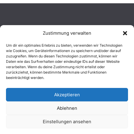
Zustimmung verwalten
Aktuelles
Um dir ein optimales Erlebnis zu bieten, verwenden wir Technologien
wie Cookies, um Geräteinformationen zu speichern und/oder darauf
Einsätze
zuzugreifen. Wenn du diesen Technologien zustimmst, können wir
Daten wie das Surfverhalten oder eindeutige IDs auf dieser Website
verarbeiten. Wenn du deine Zustimmung nicht erteilst oder
Unsere Jugend
zurückziehst, können bestimmte Merkmale und Funktionen
beeinträchtigt werden.
Mitglied werden
Akzeptieren
Ablehnen
Copyright © 2026
Freiwillige Feuerwehr Wachtberg
. Alle
Einstellungen ansehen
Rechte vorbehalten.
Impressum
|
Datenschutz
|
Kontakt