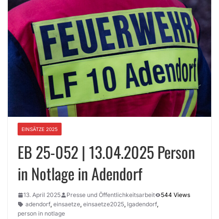
EINSÄTZE 2025
EB 25-052 | 13.04.2025 Person
in Notlage in Adendorf
13. April 2025
Presse und Öffentlichkeitsarbeit
544 Views
adendorf
,
einsaetze
,
einsaetze2025
,
lgadendorf
,
person in notlage