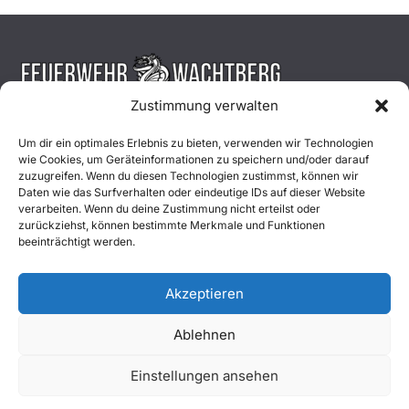
Zustimmung verwalten
Aktuelles
Um dir ein optimales Erlebnis zu bieten, verwenden wir Technologien
wie Cookies, um Geräteinformationen zu speichern und/oder darauf
Einsätze
zuzugreifen. Wenn du diesen Technologien zustimmst, können wir
Daten wie das Surfverhalten oder eindeutige IDs auf dieser Website
verarbeiten. Wenn du deine Zustimmung nicht erteilst oder
Unsere Jugend
zurückziehst, können bestimmte Merkmale und Funktionen
beeinträchtigt werden.
Mitglied werden
Akzeptieren
Ablehnen
Copyright © 2026
Freiwillige Feuerwehr Wachtberg
. Alle
Einstellungen ansehen
Rechte vorbehalten.
Impressum
|
Datenschutz
|
Kontakt