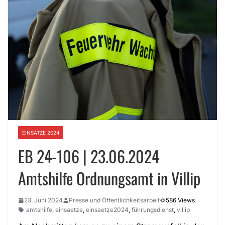
EINSÄTZE 2024
EB 24-106 | 23.06.2024
Amtshilfe Ordnungsamt in Villip
23. Juni 2024
Presse und Öffentlichkeitsarbeit
586 Views
amtshilfe
,
einsaetze
,
einsaetze2024
,
führungsdienst
,
villip