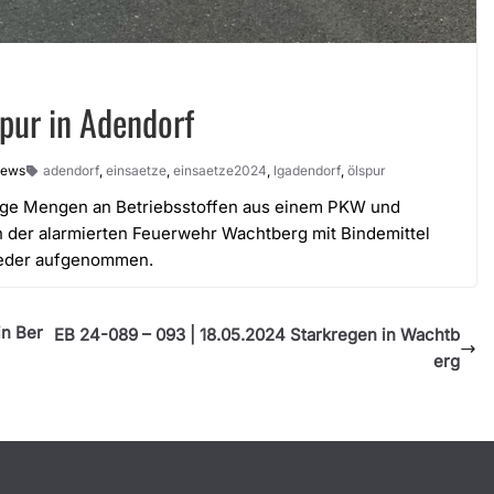
pur in Adendorf
iews
adendorf
,
einsaetze
,
einsaetze2024
,
lgadendorf
,
ölspur
inge Mengen an Betriebsstoffen aus einem PKW und
n der alarmierten Feuerwehr Wachtberg mit Bindemittel
wieder aufgenommen.
in Ber
EB 24-089 – 093 | 18.05.2024 Starkregen in Wachtb
erg