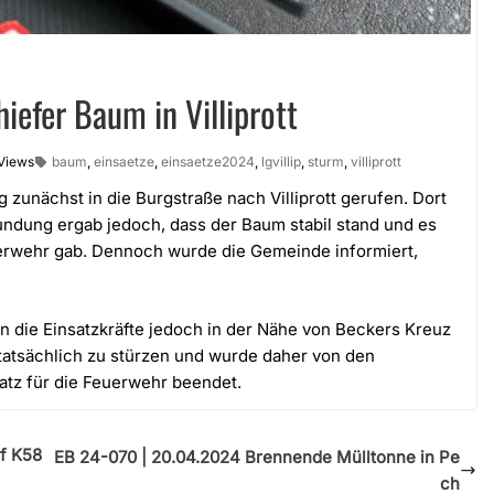
efer Baum in Villiprott
Views
baum
,
einsaetze
,
einsaetze2024
,
lgvillip
,
sturm
,
villiprott
unächst in die Burgstraße nach Villiprott gerufen. Dort
undung ergab jedoch, dass der Baum stabil stand und es
erwehr gab. Dennoch wurde die Gemeinde informiert,
die Einsatzkräfte jedoch in der Nähe von Beckers Kreuz
tatsächlich zu stürzen und wurde daher von den
atz für die Feuerwehr beendet.
f K58
EB 24-070 | 20.04.2024 Brennende Mülltonne in Pe
ch