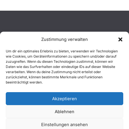
Zustimmung verwalten
Aktuelles
Um dir ein optimales Erlebnis zu bieten, verwenden wir Technologien
wie Cookies, um Geräteinformationen zu speichern und/oder darauf
Einsätze
zuzugreifen. Wenn du diesen Technologien zustimmst, können wir
Daten wie das Surfverhalten oder eindeutige IDs auf dieser Website
verarbeiten. Wenn du deine Zustimmung nicht erteilst oder
Unsere Jugend
zurückziehst, können bestimmte Merkmale und Funktionen
beeinträchtigt werden.
Mitglied werden
Akzeptieren
Ablehnen
Copyright © 2026
Freiwillige Feuerwehr Wachtberg
. Alle
Einstellungen ansehen
Rechte vorbehalten.