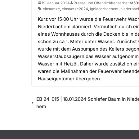
19. Januar 2024
Presse und Öffentlichkeitsarbeit
50
einsaetze
,
einsaetze2024
,
lgniederbachem
,
niederba
Kurz vor 15:00 Uhr wurde die Feuerwehr Wac
Niederbachem alarmiert. Vermutlich durch e
eines Wohnhauses durch die Decken bis in den 
schon zu ca 1. Meter unter Wasser. Zunächst
wurde mit dem Auspumpen des Kellers begonn
Wasserstaubsaugern das Wasser aufgenommen
Wasser mit Heizöl. Daher wurde zusätzlich ei
waren die Maßnahmen der Feuerwehr beendet u
Hauseigentümer übergeben.
EB 24-015 | 18.01.2024 Schiefer Baum in Nied
hem